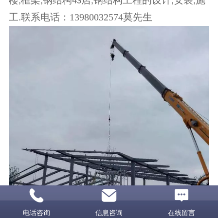
楼
框架
钢结构
店
钢结构工程的设计
安装
施
,
,
4S
,
,
,
工
联系电话：
13980032574
莫先生
.
电话咨询
信息咨询
在线留言